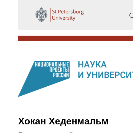
О
Хокан Хеденмальм